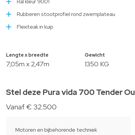
Ral kleur 9001
Rubberen stootprofiel rond zwemplateau
Flexiteak in kuip
Lengte x breedte
Gewicht
7,05m x 2,47m
1350 KG
Stel deze Pura vida 700 Tender O
Vanaf € 32.500
Motoren en bijbehorende techniek