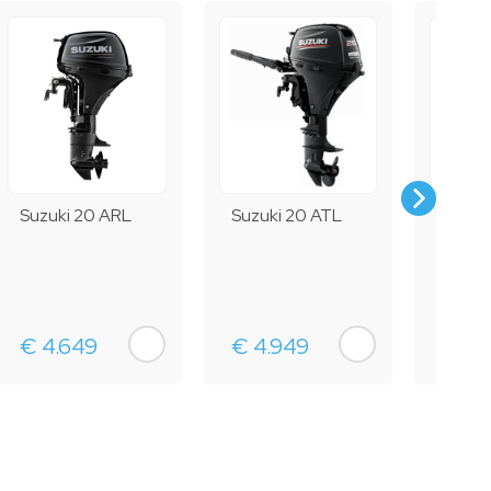
Suzuki 20 ARL
Suzuki 20 ATL
Suzuk
€ 4.649
€ 4.949
€ 5.