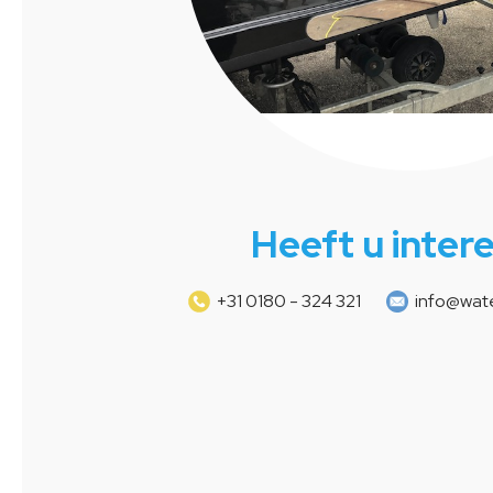
Heeft u inter
+31 0180 - 324 321
info@wate