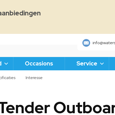
aanbiedingen
info@waters
d
Occasions
Service
ificaties
Interesse
 Tender Outboa