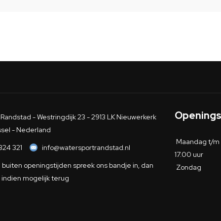
Openings
Randstad - Westringdijk 23 - 2913 LK Nieuwerkerk
ssel - Nederland
Maandag t/m 
324 321
info@watersportrandstad.nl
17.00 uur
buiten openingstijden spreek ons bandje in, dan
Zondag
 indien mogelijk terug