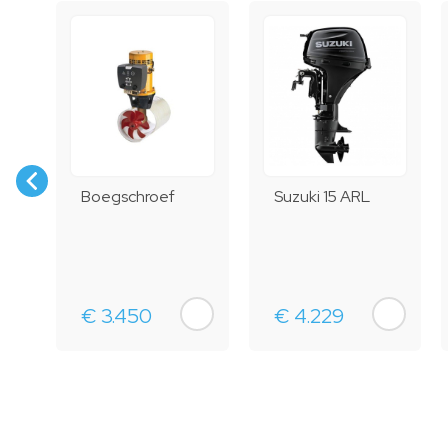
Boegschroef
Suzuki 15 ARL
€ 3.450
€ 4.229