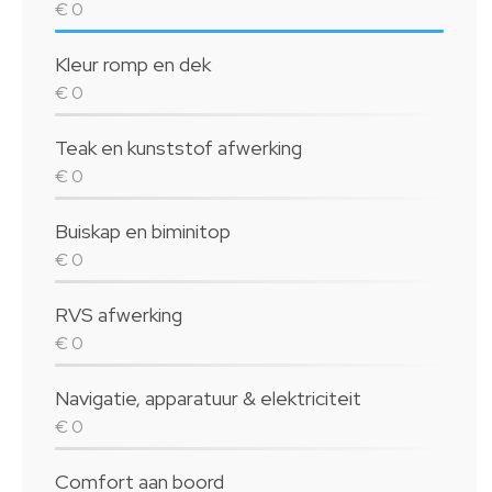
€ 0
Kleur romp en dek
€ 0
Teak en kunststof afwerking
€ 0
Buiskap en biminitop
€ 0
RVS afwerking
€ 0
Navigatie, apparatuur & elektriciteit
€ 0
Comfort aan boord