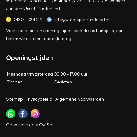
Watersport Randstad - Westringdijk 23 - 2913 LK Nieuwerkerk
aan den IJssel - Nederland
0180 - 324 321
info@watersportrandstad.nl
Voor spoed buiten openingstijden spreek ons bandje in, dan
bellen we u indien mogelijk terug
Openingstijden
Maandag t/m zaterdag
09.30 - 17.00 uur
Zondag
Gesloten
Sitemap
|
Privacybeleid
|
Algemene Voorwaarden
Ontwikkeld door
OVIS.nl