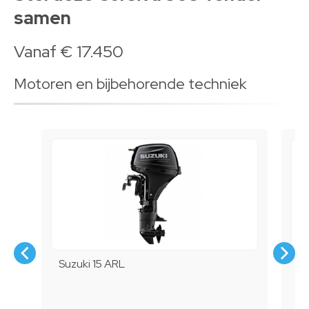
samen
Vanaf € 17.450
Motoren en bijbehorende techniek
Suzuki 15 ARL
S